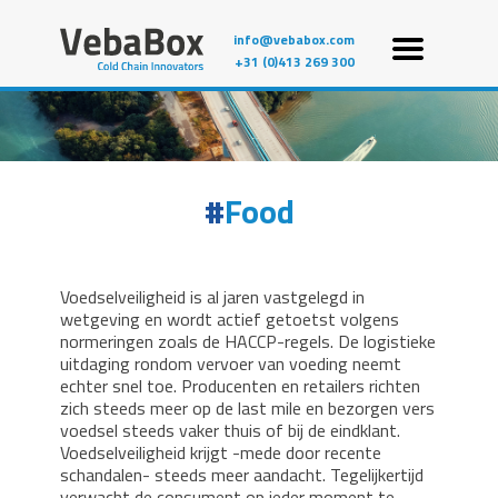
info@vebabox.com
+31 (0)413 269 300
Food
Voedselveiligheid is al jaren vastgelegd in
wetgeving en wordt actief getoetst volgens
normeringen zoals de HACCP-regels. De logistieke
uitdaging rondom vervoer van voeding neemt
echter snel toe. Producenten en retailers richten
zich steeds meer op de last mile en bezorgen vers
voedsel steeds vaker thuis of bij de eindklant.
Voedselveiligheid krijgt -mede door recente
schandalen- steeds meer aandacht. Tegelijkertijd
verwacht de consument op ieder moment te