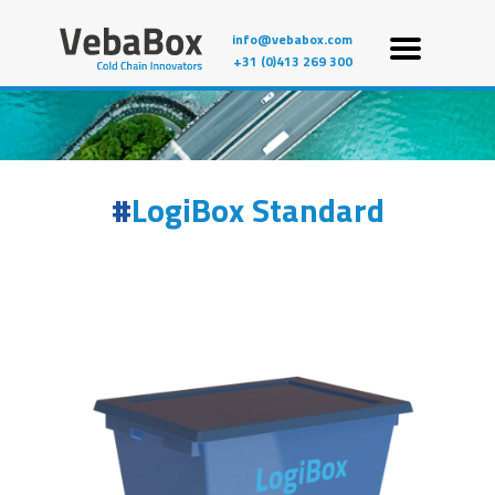
info@vebabox.com
+31 (0)413 269 300
LogiBox Standard