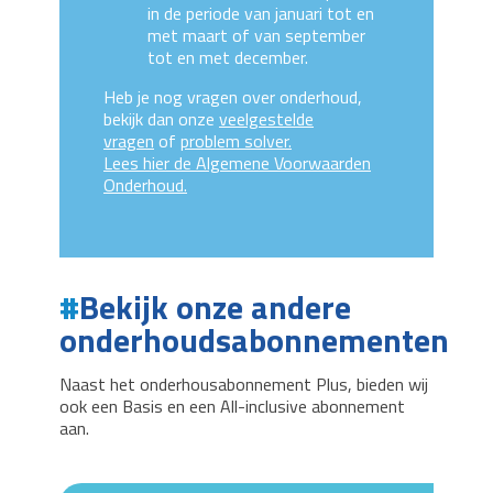
in de periode van januari tot en
met maart of van september
tot en met december.
Heb je nog vragen over onderhoud,
bekijk dan onze
veelgestelde
vragen
of
problem solver.
Lees hier de Algemene Voorwaarden
Onderhoud.
Bekijk onze andere
onderhoudsabonnementen
Naast het onderhousabonnement Plus, bieden wij
ook een Basis en een All-inclusive abonnement
aan.