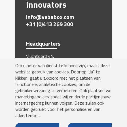
innovators
info@vebabox.com
+31 (0)413 269 300
Headquarters
Vluchtoord 44,
5406 XP Uden, The Netherlands
Om u beter van dienst te kunnen zijn, maakt deze
Inschrijven nieuwsbrief
website gebruik van cookies. Door op "Ja" te
klikken, gaat u akkoord met het plaatsen van
functionele, analytische cookies, om de
gebruikerservaring te verbeteren. Ook plaatsen we
marketingcookies zodat wij en derde partijen jouw
internetgedrag kunnen volgen. Deze zullen ook
worden gebruikt voor het personaliseren van
Yes!
advertenties.