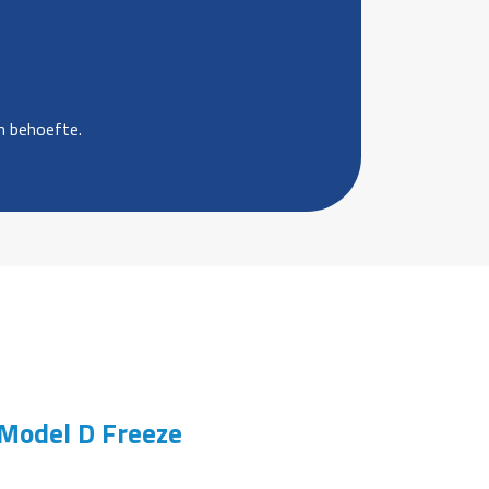
n behoefte.
Model D Freeze