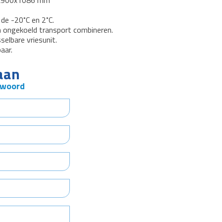
50x900x1086 mm
 de -20˚C en 2˚C.
n ongekoeld transport combineren.
elbare vriesunit.
aar.
aan
twoord