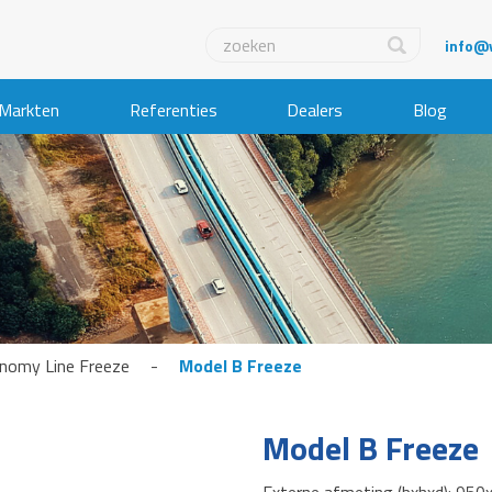
info@
Markten
Referenties
Dealers
Blog
nomy Line Freeze
-
Model B Freeze
Model B Freeze