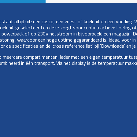
aat altijd uit: een casco, een vries- of koelunit en een voeding. V
oelunit geselecteerd en deze zorgt voor continu actieve koeling o
n powerpack of op 230V netstroom in bijvoorbeeld een magazijn. De 
 storing, waardoor een hoge uptime gegarandeerd is. Ideaal voor in 
r de specificaties en de 'cross reference list' bij 'Downloads' en j
ot meerdere compartimenten, ieder met een eigen temperatuur tuss
neerd in één transport. Via het display is de temperatuur makkelijk