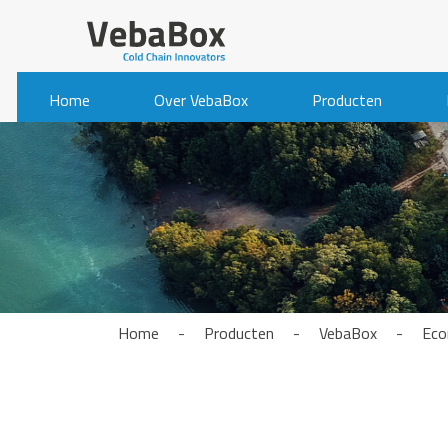
Home
Over VebaBox
Producten
Home
-
Producten
-
VebaBox
-
Eco