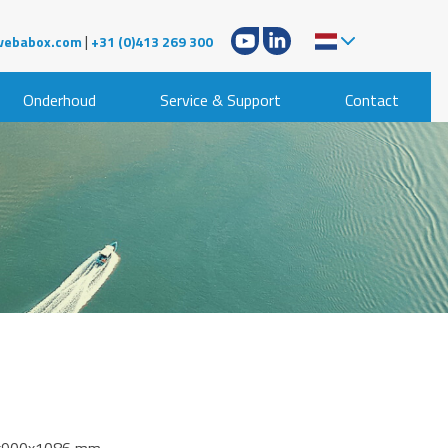
|
vebabox.com
+31 (0)413 269 300
Onderhoud
Service & Support
Contact