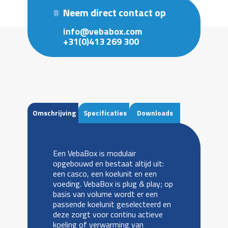
Neem direct contact op
info@vebabox.com
+31(0)413 269 300
Omschrijving
Specificaties
Downloads
Een VebaBox is modulair
opgebouwd en bestaat altijd uit:
een casco, een koelunit en een
voeding. VebaBox is plug & play; op
basis van volume wordt er een
passende koelunit geselecteerd en
deze zorgt voor continu actieve
koeling of verwarming van