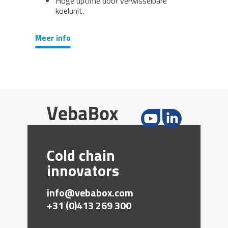
Hoge uptime door verwisselbare
koelunit.
Meer info
Cold chain
innovators
info@vebabox.com
+31 (0)413 269 300